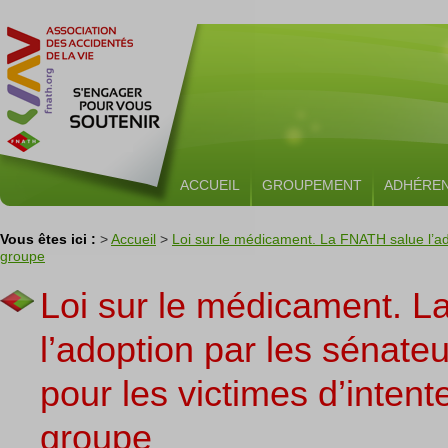
ACCUEIL
GROUPEMENT
ADHÉRE
Vous êtes ici :
>
Accueil
>
Loi sur le médicament. La FNATH salue l’adop
groupe
Loi sur le médicament. 
l’adoption par les sénateu
pour les victimes d’intent
groupe