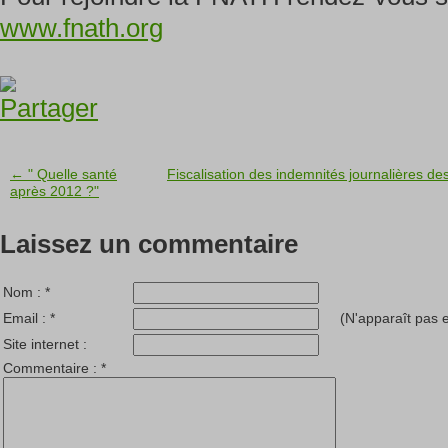
www.fnath.org
← " Quelle santé
Fiscalisation des indemnités journalières de
après 2012 ?"
Laissez un commentaire
Nom :
*
Email :
*
(N'apparaît pas e
Site internet :
Commentaire :
*