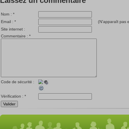
Laissez un commentaire
Nom :
*
Email :
*
(N'apparaît pas e
Site internet :
Commentaire :
*
Code de sécurité :
Vérification :
*