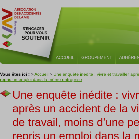
ACCUEIL
GROUPEMENT
ADHÉRE
Vous êtes ici :
>
Accueil
>
Une enquête inédite : vivre et travailler ap
repris un emploi dans la même entreprise
Une enquête inédite : vivre
après un accident de la v
de travail, moins d’une p
repris un emploi dans la