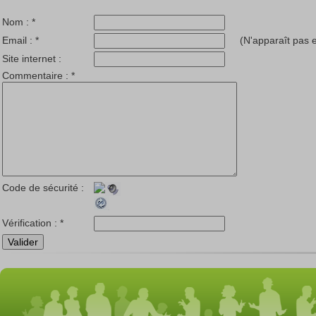
Nom :
*
Email :
*
(N'apparaît pas e
Site internet :
Commentaire :
*
Code de sécurité :
Vérification :
*