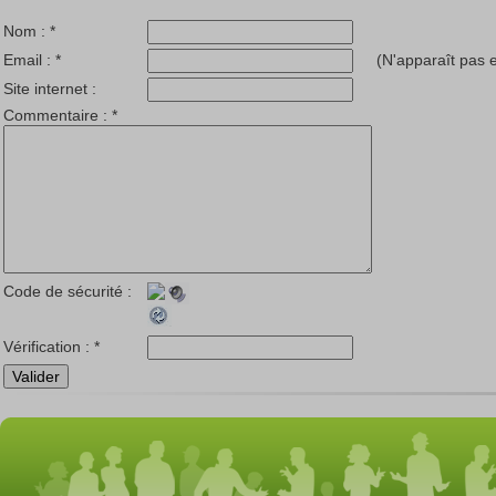
Nom :
*
Email :
*
(N'apparaît pas e
Site internet :
Commentaire :
*
Code de sécurité :
Vérification :
*