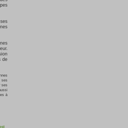
ipes
 ses
nnes
nnes
eur.
sion
s de
onnes
e ses
r ses
aussi
ées à
est