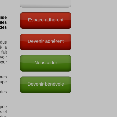
ide
Espace adhérent
gles
 des
Devenir adhérent
ndus
é la
fait
voir
pour
Nous aider
bres
oupe
Devenir bénévole
 des
apée
s et
 des