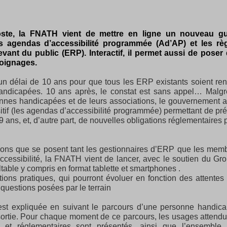
ste, la FNATH vient de mettre en ligne un nouveau gu
s agendas d’accessibilité programmée (Ad’AP) et les rè
vant du public (ERP). Interactif, il permet aussi de poser
moignages.
un délai de 10 ans pour que tous les ERP existants soient re
andicapées. 10 ans après, le constat est sans appel… Malgr
nnes handicapées et de leurs associations, le gouvernement a 
itif (les agendas d’accessibilité programmée) permettant de pré
 ans, et, d’autre part, de nouvelles obligations réglementaires 
ons que se posent tant les gestionnaires d’ERP que les mem
cessibilité, la FNATH vient de lancer, avec le soutien du Gr
ultable y compris en format tablette et smartphones .
ions pratiques, qui pourront évoluer en fonction des attentes
s questions posées par le terrain
 est expliquée en suivant le parcours d’une personne handic
 sortie. Pour chaque moment de ce parcours, les usages attendu
fs et réglementaires sont présentés, ainsi que l’ensemble