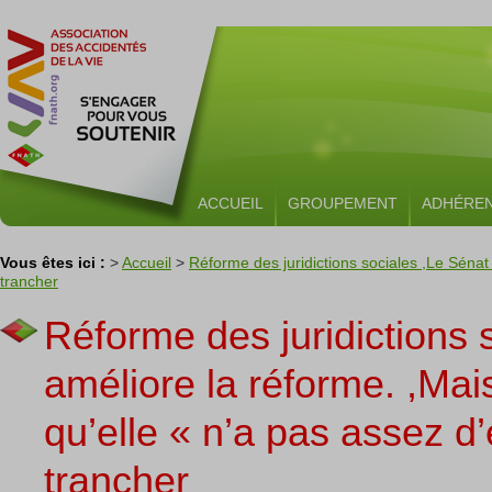
ACCUEIL
GROUPEMENT
ADHÉRE
Vous êtes ici :
>
Accueil
>
Réforme des juridictions sociales ,Le Sénat
trancher
Réforme des juridictions 
améliore la réforme. ,Mai
qu’elle « n’a pas assez d
trancher