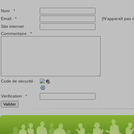
Nom :
*
Email :
*
(N'apparaît pas e
Site internet :
Commentaire :
*
Code de sécurité :
Vérification :
*