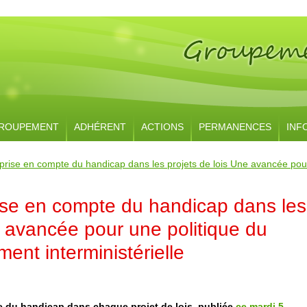
ROUPEMENT
ADHÉRENT
ACTIONS
PERMANENCES
INF
a prise en compte du handicap dans les projets de lois Une avancée pou
prise en compte du handicap dans les
e avancée pour une politique du
ent interministérielle
pte du handicap dans chaque projet de lois, publiée
ce mardi 5