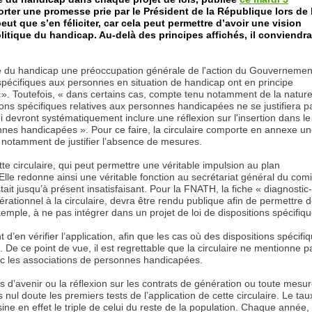
forter une promesse prie par le Président de la République lors de 
t que s’en féliciter, car cela peut permettre d’avoir une vision
politique du handicap. Au-delà des principes affichés, il conviendra
re du handicap une préoccupation générale de l'action du Gouvernemen
s spécifiques aux personnes en situation de handicap ont en principe
i ». Toutefois, « dans certains cas, compte tenu notamment de la nature
itions spécifiques relatives aux personnes handicapées ne se justifiera p
i devront systématiquement inclure une réflexion sur l'insertion dans le
nnes handicapées ». Pour ce faire, la circulaire comporte en annexe u
a notamment de justifier l’absence de mesures.
tte circulaire, qui peut permettre une véritable impulsion au plan
 Elle redonne ainsi une véritable fonction au secrétariat général du comi
stait jusqu’à présent insatisfaisant. Pour la FNATH, la fiche « diagnostic-
rationnel à la circulaire, devra être rendu publique afin de permettre 
xemple, à ne pas intégrer dans un projet de loi de dispositions spécifiqu
d’en vérifier l’application, afin que les cas où des dispositions spécifi
s. De ce point de vue, il est regrettable que la circulaire ne mentionne p
ec les associations de personnes handicapées.
ats d’avenir ou la réflexion sur les contrats de génération ou toute mesu
s nul doute les premiers tests de l’application de cette circulaire. Le tau
 en effet le triple de celui du reste de la population. Chaque année,