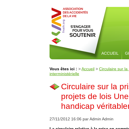
ACCUEIL
G
Vous êtes ici :
>
Accueil
>
Circulaire sur l
interministérielle
Circulaire sur la 
projets de lois Un
handicap véritablem
27/11/2012 16:06 par Admin Admin
La circulaire relative à la prise en com