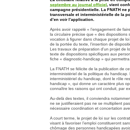
septembre au journal officiel
, vient con
campagne présidentielle. La FNATH ne peu
transversale et interministérielle de la 
d’en voir l’application.
Après avoir rappelé « l’engagement de fai
la circulaire précise que « des disposition
vocation à figurer dans chaque projet de lo
de la portée du texte, l'insertion de dispos
Les travaux de préparation d'un projet de lo
texte de dispositions spécifiques aux perso
fiche « diagnostic-handicap » qui permettr
La FNATH se félicite de la publication de ce
interministériel de la politique du handicap.
interministériel du handicap, dont le rôle re
handicap », qui donne un caractère plus opé
connaître les raisons qui ont conduit, par e
Au-delà des textes, il conviendra notamment 
ne se justifieraient pas ne se multiplient pa
nécessaire coordination et concertation av
A court terme, le projet de loi sur les contr
visant à favoriser l’emploi constitueront san
chômage des personnes handicapées avoisine