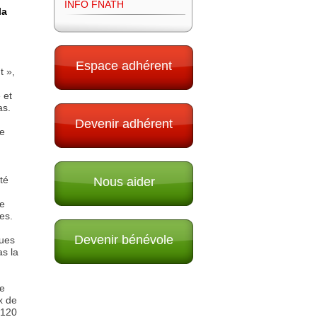
INFO FNATH
la
Espace adhérent
t »,
 et
as.
Devenir adhérent
ne
té
Nous aider
de
es.
Devenir bénévole
ques
as la
re
x de
 120