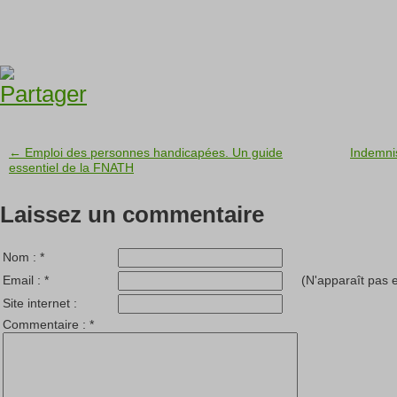
← Emploi des personnes handicapées. Un guide
Indemnis
essentiel de la FNATH
Laissez un commentaire
Nom :
*
Email :
*
(N'apparaît pas e
Site internet :
Commentaire :
*