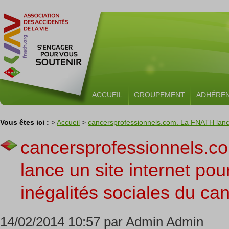
ACCUEIL
GROUPEMENT
ADHÉRE
Vous êtes ici :
>
Accueil
>
cancersprofessionnels.com. La FNATH lance u
cancersprofessionnels.
lance un site internet pou
inégalités sociales du ca
14/02/2014 10:57 par Admin Admin