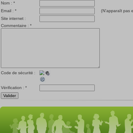
Nom :
*
Email :
*
(N'apparaît pas e
Site internet :
Commentaire :
*
Code de sécurité :
Vérification :
*