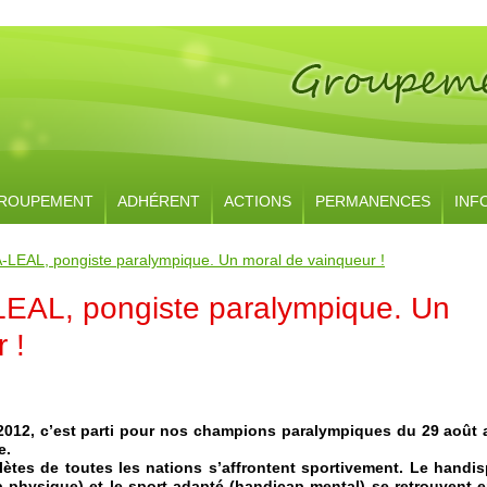
ROUPEMENT
ADHÉRENT
ACTIONS
PERMANENCES
INF
LEAL, pongiste paralympique. Un moral de vainqueur !
EAL, pongiste paralympique. Un
 !
012, c’est parti pour nos champions paralympiques du 29 août 
e.
lètes de toutes les nations s’affrontent sportivement. Le handis
 physique) et le sport adapté (handicap mental) se retrouvent e