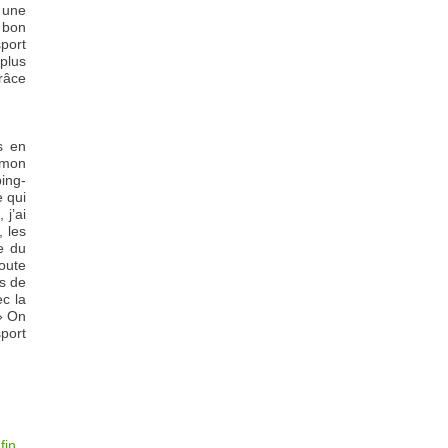
 une
 bon
sport
 plus
grâce
ts en
, mon
ping-
e qui
 j’ai
 les
ne du
oute
as de
ec la
 » On
port
fin