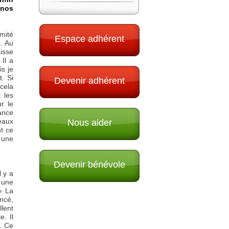
 nos
omité
Espace adhérent
1. Au
aisse
Il a
is je
t. Si
Devenir adhérent
 cela
 les
ur le
ance
neaux
Nous aider
t ce
e une
Devenir bénévole
l y a
 une
» La
ncé,
llent
. Il
). Ce