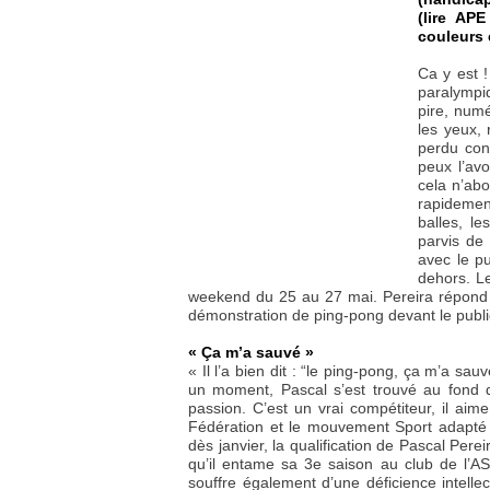
(lire APE
couleurs 
Ca y est ! 
paralympiq
pire, numé
les yeux, 
perdu cont
peux l’avo
cela n’abo
rapidemen
balles, le
parvis de 
avec le pu
dehors. L
weekend du 25 au 27 mai. Pereira répond aux
démonstration de ping-pong devant le publi
« Ça m’a sauvé »
« Il l’a bien dit : “le ping-pong, ça m’a sa
un moment, Pascal s’est trouvé au fond du
passion. C’est un vrai compétiteur, il aim
Fédération et le mouvement Sport adapté e
dès janvier, la qualification de Pascal Pere
qu’il entame sa 3e saison au club de l’AS
souffre également d’une déficience intellec