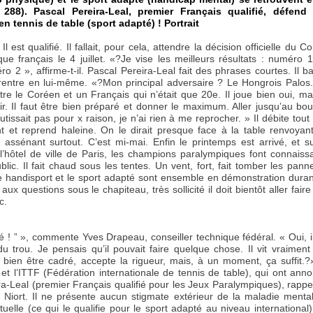
 288). Pascal Pereira-Leal, premier Français qualifié, défend
en tennis de table (sport adapté) ! Portrait
Il est qualifié. Il fallait, pour cela, attendre la décision officielle du C
ue français le 4 juillet. «?Je vise les meilleurs résultats : numéro 
ro 2 », affirme-t-il. Pascal Pereira-Leal fait des phrases courtes. Il b
rentre en lui-même. «?Mon principal adversaire ? Le Hongrois Palos. 
re le Coréen et un Français qui n’était que 20e. Il joue bien oui, ma
ir. Il faut être bien préparé et donner le maximum. Aller jusqu’au bou
utissait pas pour x raison, je n’ai rien à me reprocher. » Il débite tout
t et reprend haleine. On le dirait presque face à la table renvoyant
s assénant surtout. C’est mi-mai. Enfin le printemps est arrivé, et s
l’hôtel de ville de Paris, les champions paralympiques font connaiss
blic. Il fait chaud sous les tentes. Un vent, fort, fait tomber les pan
e handisport et le sport adapté sont ensemble en démonstration duran
 questions sous le chapiteau, très sollicité il doit bientôt aller fair
c.
uvé ! ” », commente Yves Drapeau, conseiller technique fédéral. « Oui, i
 trou. Je pensais qu’il pouvait faire quelque chose. Il vit vraiment
e bien être cadré, accepte la rigueur, mais, à un moment, ça suffit.?
t l’ITTF (Fédération internationale de tennis de table), qui ont anno
ira-Leal (premier Français qualifié pour les Jeux Paralympiques), rappe
 Niort. Il ne présente aucun stigmate extérieur de la maladie mentale
tuelle (ce qui le qualifie pour le sport adapté au niveau international