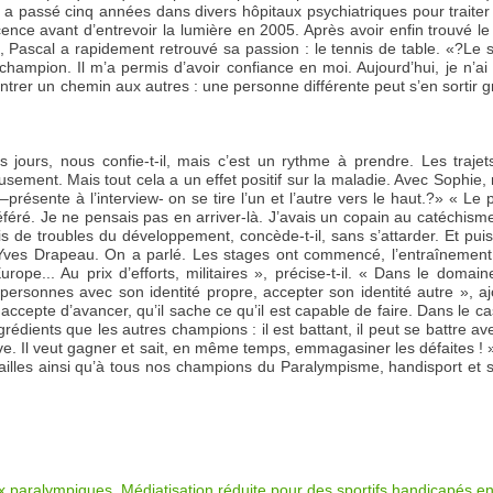
 a passé cinq années dans divers hôpitaux psychiatriques pour traiter
nce avant d’entrevoir la lumière en 2005. Après avoir enfin trouvé le
t, Pascal a rapidement retrouvé sa passion : le tennis de table. «?Le 
hampion. Il m’a permis d’avoir confiance en moi. Aujourd’hui, je n’ai
trer un chemin aux autres : une personne différente peut s’en sortir 
es jours, nous confie-t-il, mais c’est un rythme à prendre. Les traje
eusement. Mais tout cela a un effet positif sur la maladie. Avec Sophie
résente à l’interview- on se tire l’un et l’autre vers le haut.?» « Le 
référé. Je ne pensais pas en arriver-là. J’avais un copain au catéchism
is de troubles du développement, concède-t-il, sans s’attarder. Et puis,
 Yves Drapeau. On a parlé. Les stages ont commencé, l’entraînement,
urope... Au prix d’efforts, militaires », précise-t-il. « Dans le domai
personnes avec son identité propre, accepter son identité autre », aj
f accepte d’avancer, qu’il sache ce qu’il est capable de faire. Dans le c
grédients que les autres champions : il est battant, il peut se battre av
ive. Il veut gagner et sait, en même temps, emmagasiner les défaites !
ailles ainsi qu’à tous nos champions du Paralympisme, handisport et s
x paralympiques. Médiatisation réduite pour des sportifs handicapés en