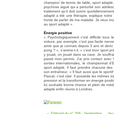
champion de tennis de table, sport adapté,
psychose aiguë qui a perturbé son adolesce
traitement qu’il doit suivre quotidiennemen
adapté a été une thérapie, explique notre c
honte de parler de ma maladie. Je veux mon
au sport adapté ».
Énergie positive
« Psychologiquement c’est difficile tous l
voiture, par exemple, c’est pas facile nerv
amie que je connais depuis 3 ans et demi –p
pong ? », s’anime-t-il, « c’est mon sport p
y jouait, on jouait dans sa cave. Je souffra
passé mon permis. J’ai pris contact avec
sorties internationales, le championnat d’E
sport adapté, Il faut prendre chacune des 
son entraîneur. « Il faut aussi que le sporti
Pascal, c’est clair. Il possède les mêmes in
pression et la transformer en énergie posit
lui souhaite bonne chance et plein de méd
adapté enfin réunis à Londres.
← Editorial du n° 208 - Septembre
Jeu