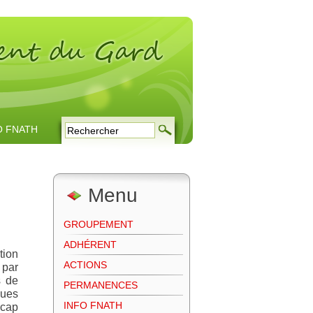
O FNATH
Menu
GROUPEMENT
ADHÉRENT
tion
ACTIONS
 par
s de
PERMANENCES
ques
INFO FNATH
icap