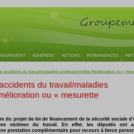
ROUPEMENT
ADHÉRENT
ACTIONS
PERMANENCES
INF
 accidents du travail/maladies professionnelles Amélioration ou « mes
ccidents du travail/maladies
mélioration ou « mesurette
e du projet de loi de financement de la sécurité sociale d
des victimes du travail. En effet, les députés ont a
’une prestation complémentaire pour recours à tierce perso