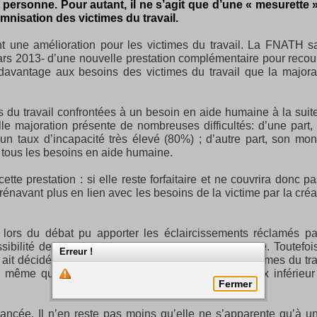
 personne. Pour autant, il ne s’agit que d’une « mesurette 
emnisation des victimes du travail.
 une amélioration pour les victimes du travail. La FNATH s
ars 2013- d’une nouvelle prestation complémentaire pour recou
 davantage aux besoins des victimes du travail que la majora
s du travail confrontées à un besoin en aide humaine à la suit
lle majoration présente de nombreuses difficultés: d’une part, 
un taux d’incapacité très élevé (80%) ; d’autre part, son mon
à tous les besoins en aide humaine.
te prestation : si elle reste forfaitaire et ne couvrira donc pa
orénavant plus en lien avec les besoins de la victime par la créa
lors du débat pu apporter les éclaircissements réclamés pa
ilité de financer un aidant familial dans ce cadre. Toutefois
Erreur !
t décidé de n’octroyer cette prestation qu’aux victimes du tra
s même que nombre de victimes présentant un taux inférieur
Fermer
ancée. Il n’en reste pas moins qu’elle ne s’apparente qu’à u