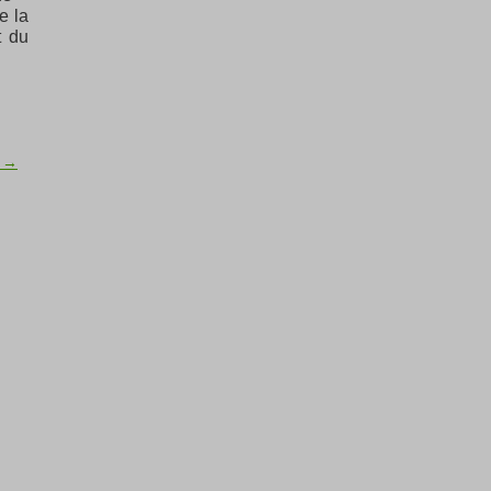
e la
t du
2 →