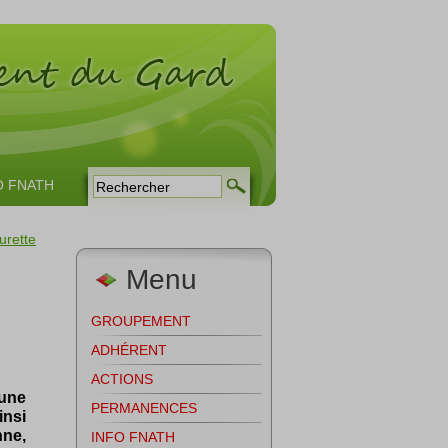
O FNATH
urette
Menu
GROUPEMENT
ADHÉRENT
ACTIONS
’une
PERMANENCES
insi
nne,
INFO FNATH