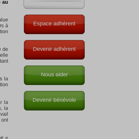
» au
alue
Espace adhérent
rs à
tion
Devenir adhérent
e de
elle
tant
Nous aider
s la
tion
Devenir bénévole
r la
, la
vail
 ont
ne «