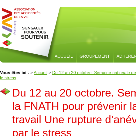
ACCUEIL
GROUPEMENT
ADHÉRE
Vous êtes ici :
>
Accueil
>
Du 12 au 20 octobre. Semaine nationale de 
le stress
Du 12 au 20 octobre. Sem
la FNATH pour prévenir l
travail Une rupture d’an
par le stress