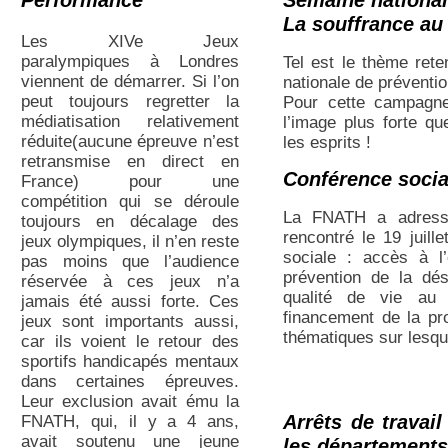
La souffrance au 
Les XIVe Jeux
paralympiques à Londres
Tel est le thème ret
viennent de démarrer. Si l’on
nationale de préventio
peut toujours regretter la
Pour cette campagne
médiatisation relativement
l’image plus forte q
réduite(aucune épreuve n’est
les esprits !
retransmise en direct en
Conférence socia
France) pour une
compétition qui se déroule
La FNATH a adressé 
toujours en décalage des
rencontré le 19 juill
jeux olympiques, il n’en reste
sociale : accès à l’
pas moins que l’audience
prévention de la dési
réservée à ces jeux n’a
qualité de vie au 
jamais été aussi forte. Ces
financement de la pro
jeux sont importants aussi,
thématiques sur lesqu
car ils voient le retour des
sportifs handicapés mentaux
dans certaines épreuves.
Leur exclusion avait ému la
Arrêts de travai
FNATH, qui, il y a 4 ans,
avait soutenu une jeune
les départements