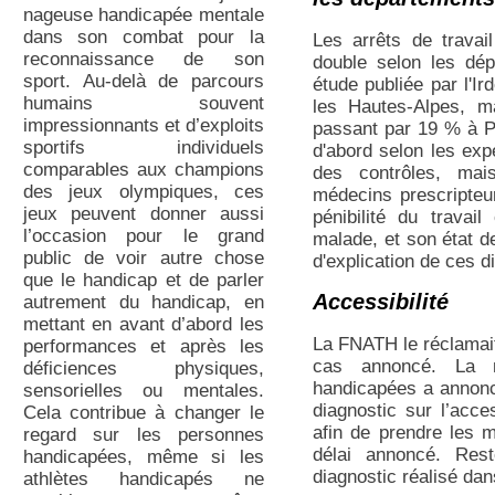
nageuse handicapée mentale
dans son combat pour la
Les arrêts de travai
reconnaissance de son
double selon les dé
sport. Au-delà de parcours
étude publiée par l'Ir
humains souvent
les Hautes-Alpes, 
impressionnants et d’exploits
passant par 19 % à Pa
sportifs individuels
d'abord selon les exper
comparables aux champions
des contrôles, mai
des jeux olympiques, ces
médecins prescripteur
jeux peuvent donner aussi
pénibilité du travai
l’occasion pour le grand
malade, et son état de
public de voir autre chose
d'explication de ces d
que le handicap et de parler
Accessibilité
autrement du handicap, en
mettant en avant d’abord les
La FNATH le réclamait
performances et après les
cas annoncé. La m
déficiences physiques,
handicapées a annoncé
sensorielles ou mentales.
diagnostic sur l’acce
Cela contribue à changer le
afin de prendre les 
regard sur les personnes
délai annoncé. Res
handicapées, même si les
diagnostic réalisé da
athlètes handicapés ne