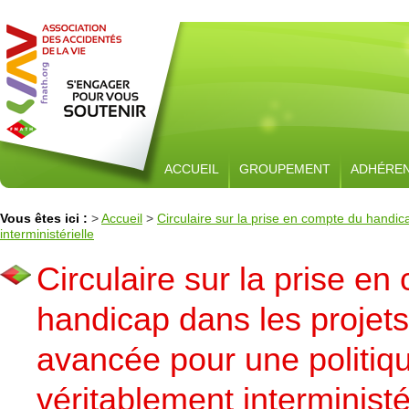
ACCUEIL
GROUPEMENT
ADHÉRE
Vous êtes ici :
>
Accueil
>
Circulaire sur la prise en compte du handic
interministérielle
Circulaire sur la prise e
handicap dans les projets
avancée pour une politiq
véritablement interministé